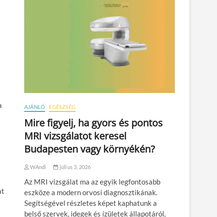
a
AJÁNLÓ
EGÉSZSÉG
Mire figyelj, ha gyors és pontos
MRI vizsgálatot keresel
Budapesten vagy környékén?
WAndi
július 3, 2026
Az MRI vizsgálat ma az egyik legfontosabb
at
eszköze a modern orvosi diagnosztikának.
Segítségével részletes képet kaphatunk a
belső szervek, idegek és ízületek állapotáról,