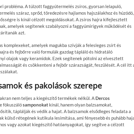
 probléma. A túlzott faggyútermelés zsíros, gyorsan lelapuló,
ermelés száraz, sprőd, töredezésre hajlamos hajszálakhoz és húzódó,
ősségre is kínál célzott megoldásokat. A zsíros hajra kifejlesztett
nak, amelyek segítenek szabályozni a faggyúmirigyek működését és
zárítanák azt.
s komplexeket, amelyek magukba szívják a felesleges zsírt és
hajra és fejbőrre való formulák gazdag tápláló és hidratáló
yi olajok vagy keramidok. Ezek segítenek pótolni az elvesztett
galmasságát és csökkenteni a fejbőr szárazságát, feszülését. A cél itt 
 szálakat.
lzsamok és pakolások szerepe
gyakran nem teljes a kiegészítő termékek nélkül. A
Dercos
e fókuszáló
samponokat
kínál, hanem olyan balzsamokat,
sítik, táplálják és védik a hajat. A balzsamok elsődleges feladata a
ak külső rétegének kutikula lesimítása, ami fényesebb és puhább haj
s vagy azokat kiegészítő hatóanyagokat, így segítve a célzott