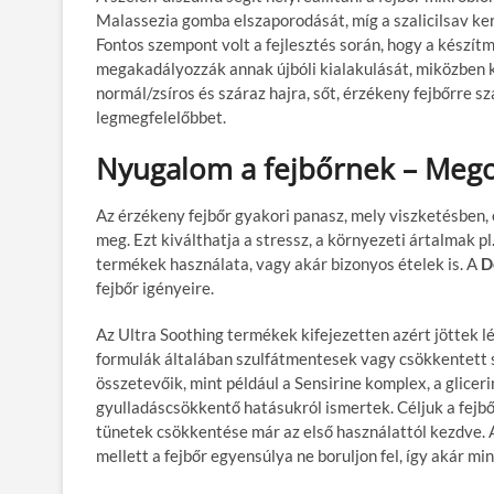
Malassezia gomba elszaporodását, míg a szalicilsav kera
Fontos szempont volt a fejlesztés során, hogy a készít
megakadályozzák annak újbóli kialakulását, miközben 
normál/zsíros és száraz hajra, sőt, érzékeny fejbőrre s
legmegfelelőbbet.
Nyugalom a fejbőrnek – Mego
Az érzékeny fejbőr gyakori panasz, mely viszketésben,
meg. Ezt kiválthatja a stressz, a környezeti ártalmak 
termékek használata, vagy akár bizonyos ételek is. A
D
fejbőr igényeire.
Az Ultra Soothing termékek kifejezetten azért jöttek l
formulák általában szulfátmentesek vagy csökkentett sz
összetevőik, mint például a Sensirine komplex, a glicer
gyulladáscsökkentő hatásukról ismertek. Céljuk a fej
tünetek csökkentése már az első használattól kezdve. A
mellett a fejbőr egyensúlya ne boruljon fel, így akár m