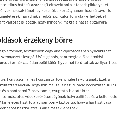
tolitikus hatású, azaz segít eltávolítani a letapadt pikkelyeket.
mények ne csak tünetileg kezeljék a korpát, hanem hosszú távon is
kíméletesek maradnak a fejbőrhöz. Külön formulák érhetőek el
zánt változat is létezik, hogy mindenki megtalálhassa a számára
ldások érzékeny bőrre
 égő érzésben, feszülésben vagy akár kipirosodásban nyilvánulhat
pl. szennyezett levegő, UV-sugárzás, nem megfelelő hajápolási
ercos
termékcsaládon belül külön figyelmet fordítottak az ilyen típu
étre, hogy azonnali és hosszan tartó enyhülést nyújtsanak. Ezek a
ulfáttartalmúak, hogy minimalizálják az irritáció kockázatát. Kulcs
in és a panthenol B-provitamin, nyugtató, hidratáló és
bőr természetes védekezőképességének helyreállítása és a kellemetl
 kíméletes tisztító alap
sampon
– biztosítja, hogy a haj tisztítása
indennapos használatra is alkalmasak lehetnek.