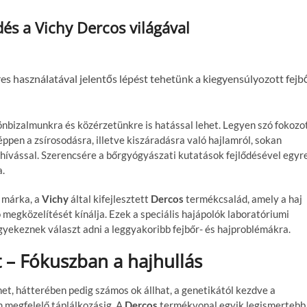
s a Vichy Dercos világával
es használatával jelentős lépést tehetünk a kiegyensúlyozott fejb
önbizalmunkra és közérzetünkre is hatással lehet. Legyen szó fokozo
éppen a zsírosodásra, illetve kiszáradásra való hajlamról, sokan
ihívással. Szerencsére a bőrgyógyászati kutatások fejlődésével egyr
a.
i márka, a
Vichy
által kifejlesztett
Dercos
termékcsalád, amely a haj
egközelítését kínálja. Ezek a speciális hajápolók laboratóriumi
yekeznek választ adni a leggyakoribb fejbőr- és hajproblémákra.
 – Fókuszban a hajhullás
het, hátterében pedig számos ok állhat, a genetikától kezdve a
m megfelelő táplálkozásig. A
Dercos
termékvonal egyik legismertebb