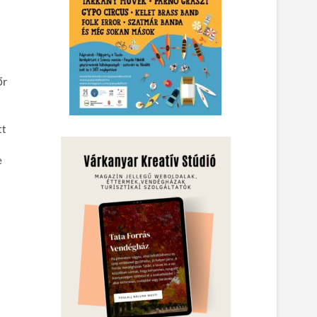
őr
tt
e