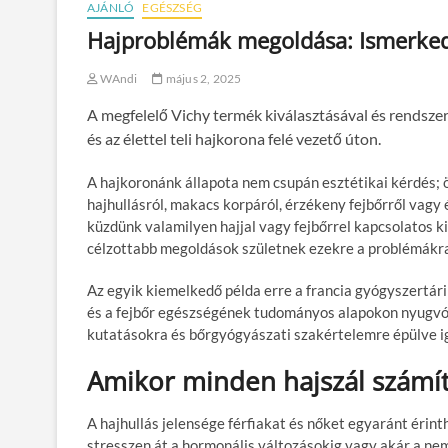
AJÁNLÓ
EGÉSZSÉG
Hajproblémák megoldása: Ismerkedé
WAndi
május 2, 2025
A megfelelő Vichy termék kiválasztásával és rendszer
és az élettel teli hajkorona felé vezető úton.
A hajkoronánk állapota nem csupán esztétikai kérdés; 
hajhullásról, makacs korpáról, érzékeny fejbőrről vagy 
küzdünk valamilyen hajjal vagy fejbőrrel kapcsolatos k
célzottabb megoldások születnek ezekre a problémákr
Az egyik kiemelkedő példa erre a francia gyógyszertár
és a fejbőr egészségének tudományos alapokon nyugvó m
kutatásokra és bőrgyógyászati szakértelemre épülve ig
Amikor minden hajszál számít
A hajhullás jelensége férfiakat és nőket egyaránt érint
stresszen át a hormonális változásokig vagy akár a ne