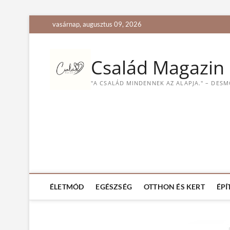
S
vasárnap, augusztus 09, 2026
k
i
p
Család Magazin
t
o
"A CSALÁD MINDENNEK AZ ALAPJA." – DES
c
o
n
t
e
n
t
ÉLETMÓD
EGÉSZSÉG
OTTHON ÉS KERT
ÉPÍ