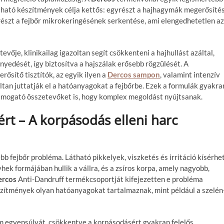
alálható készítmények célja kettős: egyrészt a hajhagymák megerősíté
észt a fejbőr mikrokeringésének serkentése, ami elengedhetetlen az
vője, klinikailag igazoltan segít csökkenteni a hajhullást azáltal,
yedését, így biztosítva a hajszálak erősebb rögzülését. A
ősítő tisztítók, az egyik ilyen a
Dercos
sampon
, valamint intenzív
ltan juttatják el a hatóanyagokat a fejbőrbe. Ezek a formulák gyakra
ámogató összetevőket is, hogy komplex megoldást nyújtsanak.
ért – A korpásodás elleni harc
 fejbőr probléma. Látható pikkelyek, viszketés és irritáció kísérhet
yhek formájában hullik a vállra, és a zsíros korpa, amely nagyobb,
ercos
Anti-Dandruff termékcsoportját kifejezetten e probléma
készítmények olyan hatóanyagokat tartalmaznak, mint például a szelén
iom egyensúlyát, csökkentve a korpásodásért gyakran felelős