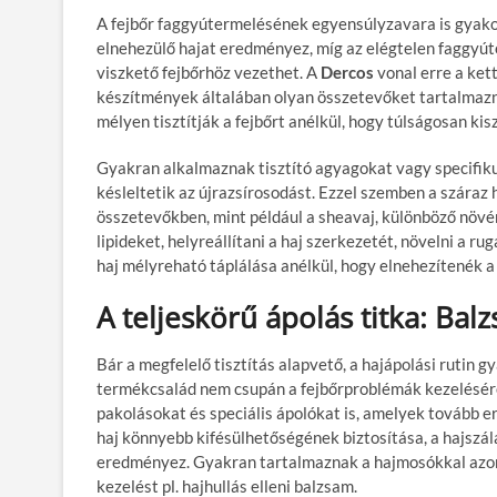
A fejbőr faggyútermelésének egyensúlyzavara is gyakori
elnehezülő hajat eredményez, míg az elégtelen faggyút
viszkető fejbőrhöz vezethet. A
Dercos
vonal erre a kett
készítmények általában olyan összetevőket tartalmaz
mélyen tisztítják a fejbőrt anélkül, hogy túlságosan kis
Gyakran alkalmaznak tisztító agyagokat vagy specifiku
késleltetik az újrazsírosodást. Ezzel szemben a száraz 
összetevőkben, mint például a sheavaj, különböző növén
lipideket, helyreállítani a haj szerkezetét, növelni a ru
haj mélyreható táplálása anélkül, hogy elnehezítenék a
A teljeskörű ápolás titka: Ba
Bár a megfelelő tisztítás alapvető, a hajápolási rutin 
termékcsalád nem csupán a fejbőrproblémák kezelésér
pakolásokat és speciális ápolókat is, amelyek tovább erő
haj könnyebb kifésülhetőségének biztosítása, a hajszál
eredményez. Gyakran tartalmaznak a hajmosókkal azono
kezelést pl. hajhullás elleni balzsam.