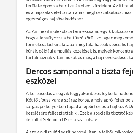
területe éppen a hajritkulás elleni küzdelem. Az itt t
és a hajszálak élettartamának meghosszabbítása, másr
egészséges hajnövekedéshez.
Az Aminexil molekula, a termékcsalád egyik kulcsösszete
hogy ellensúlyozza a hajtüsző körüli kollagén megkemén
termékcsalád kínálatában megtalálhatóak speciális hajer
kúrák, például ampullás kezelések is, melyek koncentrá
tartalmaznak vitaminokat és más, a haj növekedését t
Dercos samponnal a tiszta fej
eszközei
A korpásodás az egyik leggyakoribb és legkellemetlenebb
Két fő típusa van: a száraz korpa, amely apró, fehér pel
sárgás pikkelyekben tapad a fejbőrhöz és a hajhoz. A
D
kezelésére fejlesztették ki. Ezek a speciális tisztító 
diszulfid Selenium DS és a szalicilsav.
A szelén-diszulfid segít helyreállítani a fejbőr mikrob