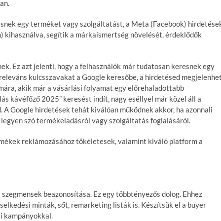
an.
resnek egy terméket vagy szolgáltatást, a Meta (Facebook) hirdetése
en) kihasználva, segítik a márkaismertség növelését, érdeklődők
ek. Ez azt jelenti, hogy a felhasználók már tudatosan keresnek egy
a releváns kulcsszavakat a Google keresőbe, a hirdetésed megjelenhe
ára, akik már a vásárlási folyamat egy előrehaladottabb
ás kávéfőző 2025” keresést indít, nagy eséllyel már közel áll a
ed. A Google hirdetések tehát kiválóan működnek akkor, ha azonnali
legyen szó termékeladásról vagy szolgáltatás foglalásáról.
rmékek reklámozásához tökéletesek, valamint kiváló platform a
ort szegmensek beazonosítása. Ez egy többtényezős dolog. Ehhez
elkedési minták, sőt, remarketing listák is. Készítsük el a buyer
si kampányokkal.