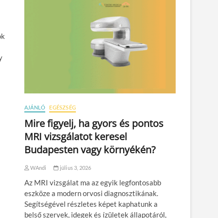
ók
y
AJÁNLÓ
EGÉSZSÉG
Mire figyelj, ha gyors és pontos
MRI vizsgálatot keresel
Budapesten vagy környékén?
WAndi
július 3, 2026
Az MRI vizsgálat ma az egyik legfontosabb
eszköze a modern orvosi diagnosztikának.
Segítségével részletes képet kaphatunk a
belső szervek, idegek és ízületek állapotáról,