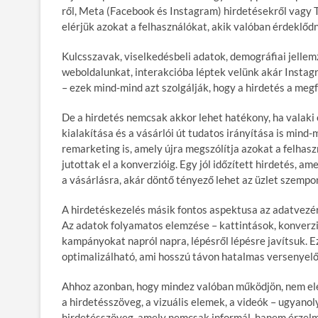
ről, Meta (Facebook és Instagram) hirdetésekről vagy T
elérjük azokat a felhasználókat, akik valóban érdeklőd
Kulcsszavak, viselkedésbeli adatok, demográfiai jelle
weboldalunkat, interakcióba léptek velünk akár Instagr
– ezek mind-mind azt szolgálják, hogy a hirdetés a megf
De a hirdetés nemcsak akkor lehet hatékony, ha valaki
kialakítása és a vásárlói út tudatos irányítása is mind-
remarketing is, amely újra megszólítja azokat a felhas
jutottak el a konverzióig. Egy jól időzített hirdetés, am
a vásárlásra, akár döntő tényező lehet az üzlet szempo
A hirdetéskezelés másik fontos aspektusa az adatvezér
Az adatok folyamatos elemzése – kattintások, konverzió
kampányokat napról napra, lépésről lépésre javítsuk. E
optimalizálható, ami hosszú távon hatalmas versenyelő
Ahhoz azonban, hogy mindez valóban működjön, nem elég 
a hirdetésszöveg, a vizuális elemek, a videók – ugyan
hirdetésszöveg, amely nemcsak informál, hanem érzelm