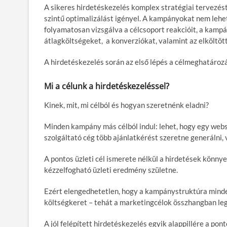
A sikeres hirdetéskezelés komplex stratégiai tervezést
szintű optimalizálást igényel. A kampányokat nem lehet 
folyamatosan vizsgálva a célcsoport reakcióit, a kampá
átlagköltségeket, a konverziókat, valamint az elköltö
A hirdetéskezelés során az első lépés a célmeghatároz
Mi a célunk a hirdetéskezeléssel?
Kinek, mit, mi célból és hogyan szeretnénk eladni?
Minden kampány más célból indul: lehet, hogy egy webs
szolgáltató cég több ajánlatkérést szeretne generálni,
A pontos üzleti cél ismerete nélkül a hirdetések könnye
kézzelfogható üzleti eredmény születne.
Ezért elengedhetetlen, hogy a kampánystruktúra minden 
költségkeret – tehát a marketingcélok összhangban leg
A jól felépített hirdetéskezelés egyik alappillére a pon