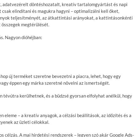
, adatvezérelt döntéshozatalt, kreatív tartalomgyártást és napi
csak elindítani és magukra hagyni – optimalizálni kell őket,
nyok teljesítményét, az átkattintási arányokat, a kattintásonkénti
tt összegek megtérülését.
ás. Nagyon dióhéjban:
hop új terméket szeretne bevezetni a piacra, lehet, hogy egy
 vagy éppen egy márka szeretné növelni az ismertségét.
n tévútra kerülhetnek, és a büdzsé gyorsan elfolyhat anélkül, hogy
eleme – a kreatív anyagok, a célzási beállítások, az időzítés és a
yenek az üzleti célokkal.
tos célzás. A mai hirdetési rendszerek – legyen szó akár Google Ads-