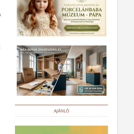
k
t
AJÁNLÓ