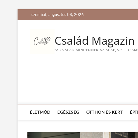
S
szombat, augusztus 08, 2026
k
i
p
Család Magazin
t
o
"A CSALÁD MINDENNEK AZ ALAPJA." – DES
c
o
n
t
e
n
t
ÉLETMÓD
EGÉSZSÉG
OTTHON ÉS KERT
ÉPÍ