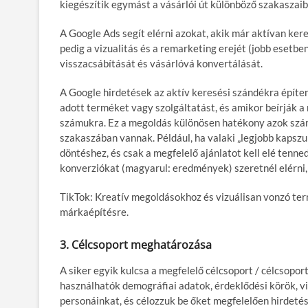
kiegészítik egymást a vásárlói út különböző szakaszaib
A Google Ads segít elérni azokat, akik már aktívan ke
pedig a vizualitás és a remarketing erejét (jobb esetb
visszacsábítását és vásárlóvá konvertálását.
A Google hirdetések az aktív keresési szándékra építen
adott terméket vagy szolgáltatást, és amikor beírják 
számukra. Ez a megoldás különösen hatékony azok szám
szakaszában vannak. Például, ha valaki „legjobb kapszul
döntéshez, és csak a megfelelő ajánlatot kell elé tenn
konverziókat (magyarul: eredmények) szeretnél elérni, 
TikTok: Kreatív megoldásokhoz és vizuálisan vonzó te
márkaépítésre.
3. Célcsoport meghatározása
A siker egyik kulcsa a megfelelő célcsoport / célcsop
használhatók demográfiai adatok, érdeklődési körök, vis
personáinkat, és célozzuk be őket megfelelően hirdeté