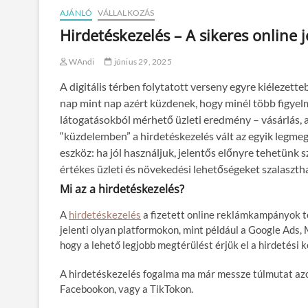
AJÁNLÓ
VÁLLALKOZÁS
Hirdetéskezelés – A sikeres online 
WAndi
június 29, 2025
A digitális térben folytatott verseny egyre kiélezet
nap mint nap azért küzdenek, hogy minél több figyel
látogatásokból mérhető üzleti eredmény – vásárlás, a
“küzdelemben” a hirdetéskezelés vált az egyik legmeg
eszköz: ha jól használjuk, jelentős előnyre tehetünk s
értékes üzleti és növekedési lehetőségeket szalasztha
Mi az a hirdetéskezelés?
A
hirdetéskezelés
a fizetett online reklámkampányok t
jelenti olyan platformokon, mint például a Google Ads,
hogy a lehető legjobb megtérülést érjük el a hirdetési 
A hirdetéskezelés fogalma ma már messze túlmutat azon
Facebookon, vagy a TikTokon.