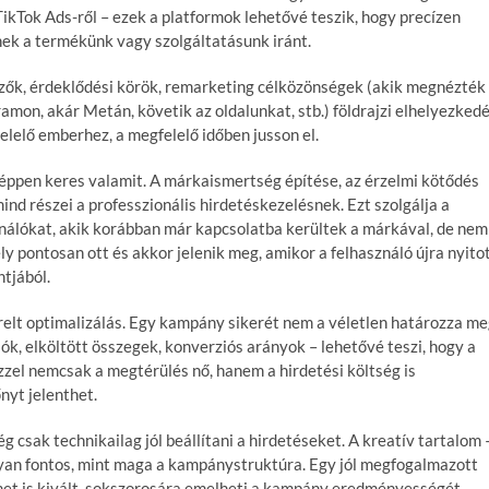
ikTok Ads-ről – ezek a platformok lehetővé teszik, hogy precízen
nek a termékünk vagy szolgáltatásunk iránt.
mzők, érdeklődési körök, remarketing célközönségek (akik megnézték
amon, akár Metán, követik az oldalunkat, stb.) földrajzi elhelyezked
elelő emberhez, a megfelelő időben jusson el.
 éppen keres valamit. A márkaismertség építése, az érzelmi kötődés
mind részei a professzionális hirdetéskezelésnek. Ezt szolgálja a
ználókat, akik korábban már kapcsolatba kerültek a márkával, de nem
ely pontosan ott és akkor jelenik meg, amikor a felhasználó újra nyito
ntjából.
elt optimalizálás. Egy kampány sikerét nem a véletlen határozza me
k, elköltött összegek, konverziós arányok – lehetővé teszi, hogy a
zzel nemcsak a megtérülés nő, hanem a hirdetési költség is
nyt jelenthet.
csak technikailag jól beállítani a hirdetéseket. A kreatív tartalom 
olyan fontos, mint maga a kampánystruktúra. Egy jól megfogalmazott
et is kivált, sokszorosára emelheti a kampány eredményességét.