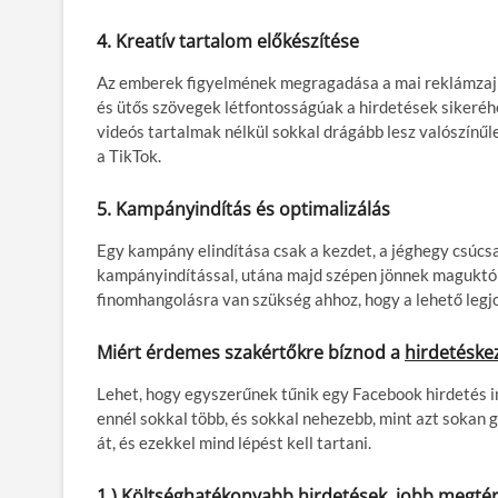
4. Kreatív tartalom előkészítése
Az emberek figyelmének megragadása a mai reklámzajba
és ütős szövegek létfontosságúak a hirdetések sikeré
videós tartalmak nélkül sokkal drágább lesz valószínűl
a TikTok.
5. Kampányindítás és optimalizálás
Egy kampány elindítása csak a kezdet, a jéghegy csúcsa
kampányindítással, utána majd szépen jönnek maguktól
finomhangolásra van szükség ahhoz, hogy a lehető legjo
Miért érdemes szakértőkre bíznod a
hirdetéske
Lehet, hogy egyszerűnek tűnik egy Facebook hirdetés in
ennél sokkal több, és sokkal nehezebb, mint azt sokan
át, és ezekkel mind lépést kell tartani.
1.) Költséghatékonyabb hirdetések, jobb megté