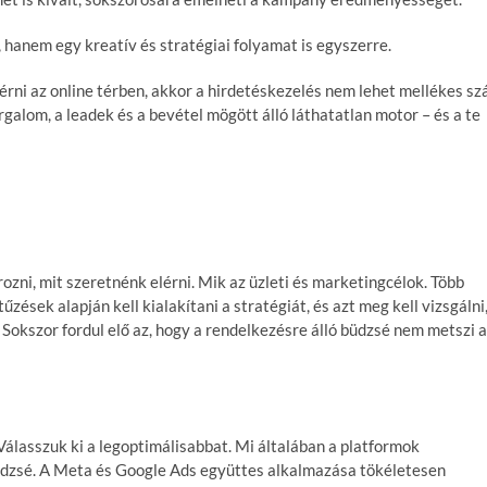
 hanem egy kreatív és stratégiai folyamat is egyszerre.
rni az online térben, akkor a hirdetéskezelés nem lehet mellékes sz
galom, a leadek és a bevétel mögött álló láthatatlan motor – és a te
ni, mit szeretnénk elérni. Mik az üzleti és marketingcélok. Több
ések alapján kell kialakítani a stratégiát, és azt meg kell vizsgálni
 Sokszor fordul elő az, hogy a rendelkezésre álló büdzsé nem metszi a
álasszuk ki a legoptimálisabbat. Mi általában a platformok
üdzsé. A Meta és Google Ads együttes alkalmazása tökéletesen