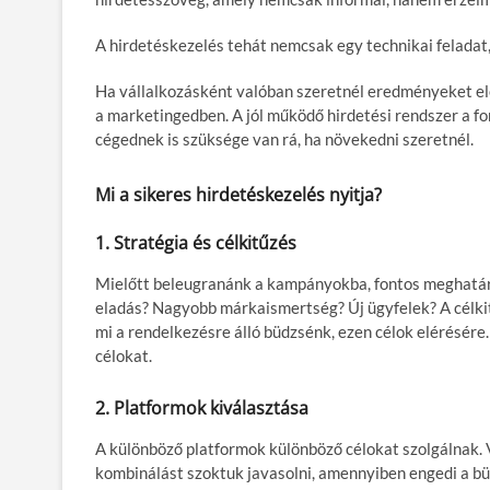
A hirdetéskezelés tehát nemcsak egy technikai feladat,
Ha vállalkozásként valóban szeretnél eredményeket elé
a marketingedben. A jól működő hirdetési rendszer a for
cégednek is szüksége van rá, ha növekedni szeretnél.
Mi a sikeres hirdetéskezelés nyitja?
1. Stratégia és célkitűzés
Mielőtt beleugranánk a kampányokba, fontos meghatároz
eladás? Nagyobb márkaismertség? Új ügyfelek? A célkitűz
mi a rendelkezésre álló büdzsénk, ezen célok elérésére.
célokat.
2. Platformok kiválasztása
A különböző platformok különböző célokat szolgálnak. V
kombinálást szoktuk javasolni, amennyiben engedi a b