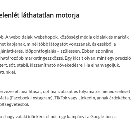
jelenlét láthatatlan motorja
tebb. A weboldalak, webshopok, közösségi média oldalak és márkák
met kapjanak, minél több látogatót vonzzanak, és ezekből a
jánlatkérés, időpontfoglalás – szülessen. Ebben az online
határozóbb marketingeszközzé. Egy kicsit olyan, mint egy precízi
zert, sőt, stabil, kiszámítható növekedésre. Ha elhanyagoljuk,
tunk el.
ervezését, beállítását, optimalizálását és folyamatos menedzselését
 Meta (Facebook, Instagram), TikTok vagy LinkedIn, annak érdekében,
költségvetésből.
, hogy valaki időnként elindít egy kampányt a Google-ben, a