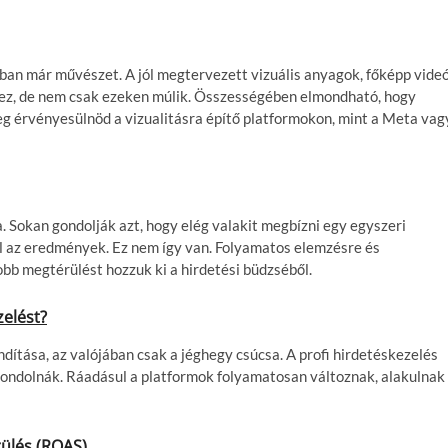
n már művészet. A jól megtervezett vizuális anyagok, főképp vide
hez, de nem csak ezeken múlik. Összességében elmondható, hogy
eg érvényesülnöd a vizualitásra építő platformokon, mint a Meta vag
. Sokan gondolják azt, hogy elég valakit megbízni egy egyszeri
 az eredmények. Ez nem így van. Folyamatos elemzésre és
bb megtérülést hozzuk ki a hirdetési büdzséből.
zelést?
dítása, az valójában csak a jéghegy csúcsa. A profi hirdetéskezelés
 gondolnák. Ráadásul a platformok folyamatosan változnak, alakulnak
rülés (ROAS)