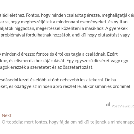
ádi élethez. Fontos, hogy minden családtag érezze, meghallgatják é
i arra, hogy megbeszéljétek a mindennapi eseményeket, és nyíltan
óbáljatok higgadtan, megértéssel közelíteni a másikhoz. A gyerekek
 problémával fordulhatnak hozzátok, anélkül hogy elutasítást vagy
 mindenki érezze: fontos és értékes tagja a családnak. Ezért
be, és elismerd a hozzájárulását. Egy egyszerű dicséret vagy egy
tagok érezzék a szeretetet és az összetartozást.
rozsdásodni kezd, és előbb-utóbb nehezebb lesz tekerni. De ha
ket, és odafigyelsz minden apró részletre, akkor simán és örömmel
Post Views:
3
Next
N
Ortopédia: mert fontos, hogy fájdalom nélkül teljenek a mindennap
e
x