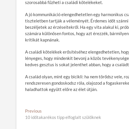
szorosabbá fűzheti a családi kötelékeket.
A jó kommunikáció elengedhetetlen egy harmonikus csal
tiszteletben tartják a véleményét. Érdemes időt szánn
beszéljetek az érzéseitekről. Ha egy vita alakul ki, pr
számára különösen fontos, hogy azt érezzék, bármilyen
kritikát kapnának.
A családi kötelékek erősítéséhez elengedhetetlen, hogy
lényeges, hogy mindenkit bevonj a közös tevékenységek
kedves gesztus is sokat jelenthet abban, hogy a család
A család olyan, mint egy bicikli: ha nem törődsz vele, 
rendszeresen gondoskodsz róla, olajozod a fogaskereke
haladhattok együtt előre az élet útján.
B
Previous
P
10 időtakarékos tipp elfoglalt szülőknek
r
e
e