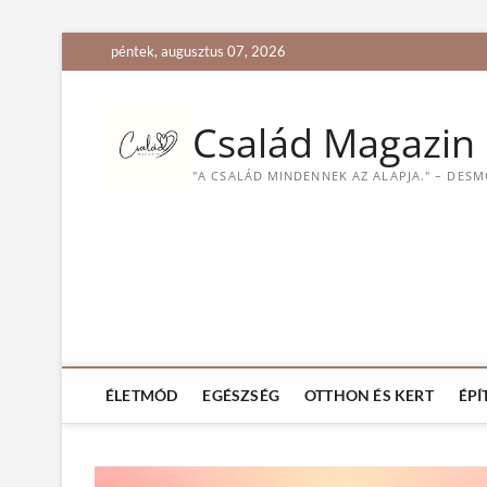
S
péntek, augusztus 07, 2026
k
i
p
Család Magazin
t
o
"A CSALÁD MINDENNEK AZ ALAPJA." – DES
c
o
n
t
e
n
t
ÉLETMÓD
EGÉSZSÉG
OTTHON ÉS KERT
ÉPÍ