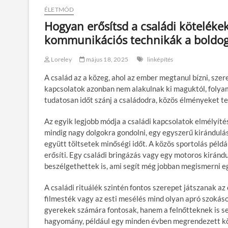
ÉLETMÓD
Hogyan erősítsd a családi köteléke
kommunikációs technikák a boldog 
Loreley
május 18, 2025
linképítés
A család az a közeg, ahol az ember megtanul bízni, sze
kapcsolatok azonban nem alakulnak ki maguktól, folyam
tudatosan időt szánj a családodra, közös élményeket te
Az egyik legjobb módja a családi kapcsolatok elmélyít
mindig nagy dolgokra gondolni, egy egyszerű kirándulás,
együtt töltsetek minőségi időt. A közös sportolás péld
erősíti. Egy családi bringázás vagy egy motoros kirán
beszélgethettek is, ami segít még jobban megismerni 
A családi rituálék szintén fontos szerepet játszanak a
filmesték vagy az esti mesélés mind olyan apró szokáso
gyerekek számára fontosak, hanem a felnőtteknek is segí
hagyomány, például egy minden évben megrendezett köz