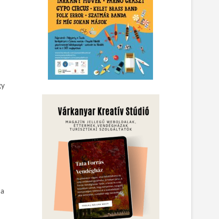
gy
 a