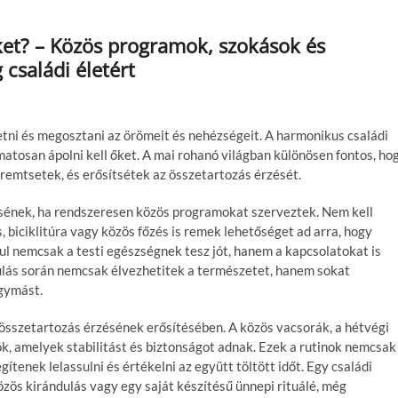
ket? – Közös programok, szokások és
családi életért
retni és megosztani az örömeit és nehézségeit. A harmonikus családi
atosan ápolni kell őket. A mai rohanó világban különösen fontos, ho
remtsetek, és erősítsétek az összetartozás érzését.
ésének, ha rendszeresen közös programokat szerveztek. Nem kell
 biciklitúra vagy közös főzés is remek lehetőséget ad arra, hogy
ául nemcsak a testi egészségnek tesz jót, hanem a kapcsolatokat is
dulás során nemcsak élvezhetitek a természetet, hanem sokat
egymást.
z összetartozás érzésének erősítésében. A közös vacsorák, a hétvégi
k, amelyek stabilitást és biztonságot adnak. Ezek a rutinok nemcsak
tenek lelassulni és értékelni az együtt töltött időt. Egy családi
ös kirándulás vagy egy saját készítésű ünnepi rituálé, még