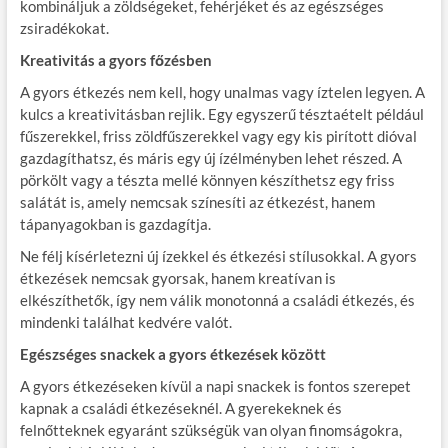
kombináljuk a zöldségeket, fehérjéket és az egészséges
zsiradékokat.
Kreativitás a gyors főzésben
A gyors étkezés nem kell, hogy unalmas vagy íztelen legyen. A
kulcs a kreativitásban rejlik. Egy egyszerű tésztaételt például
fűszerekkel, friss zöldfűszerekkel vagy egy kis pirított dióval
gazdagíthatsz, és máris egy új ízélményben lehet részed. A
pörkölt vagy a tészta mellé könnyen készíthetsz egy friss
salátát is, amely nemcsak színesíti az étkezést, hanem
tápanyagokban is gazdagítja.
Ne félj kísérletezni új ízekkel és étkezési stílusokkal. A gyors
étkezések nemcsak gyorsak, hanem kreatívan is
elkészíthetők, így nem válik monotonná a családi étkezés, és
mindenki találhat kedvére valót.
Egészséges snackek a gyors étkezések között
A gyors étkezéseken kívül a napi snackek is fontos szerepet
kapnak a családi étkezéseknél. A gyerekeknek és
felnőtteknek egyaránt szükségük van olyan finomságokra,