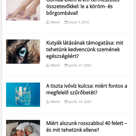
összetevőkkel: le a köröm- és
bőrgombával!
WAndi
május 4, 2026
Kutyák látásának támogatása: mit
tehetünk kedvencünk szemének
egészségéért?
WAndi
április 27, 2026
A tiszta ivóvíz kulcsa: miért fontos a
megfelelő szűrőbetét?
WAndi
április 14, 2026
Miért alszunk rosszabbul 40 felett –
és mit tehetünk ellene?