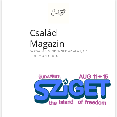
S
k
i
p
t
Család
o
c
Magazin
o
n
"A CSALÁD MINDENNEK AZ ALAPJA."
t
– DESMOND TUTU
e
n
t