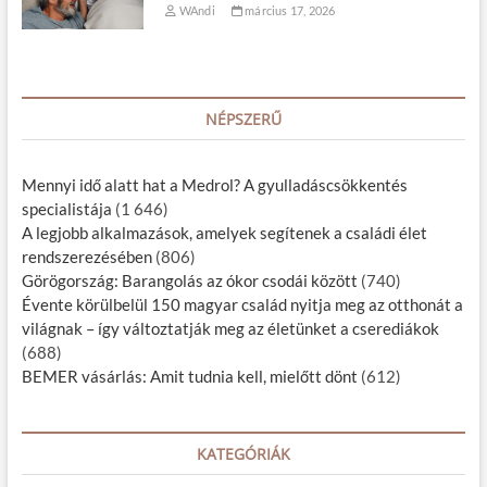
WAndi
március 17, 2026
NÉPSZERŰ
Mennyi idő alatt hat a Medrol? A gyulladáscsökkentés
specialistája
(1 646)
A legjobb alkalmazások, amelyek segítenek a családi élet
rendszerezésében
(806)
Görögország: Barangolás az ókor csodái között
(740)
Évente körülbelül 150 magyar család nyitja meg az otthonát a
világnak – így változtatják meg az életünket a cserediákok
(688)
BEMER vásárlás: Amit tudnia kell, mielőtt dönt
(612)
KATEGÓRIÁK