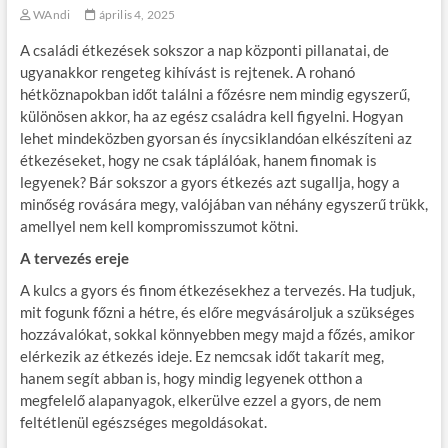
WAndi
április 4, 2025
A családi étkezések sokszor a nap központi pillanatai, de
ugyanakkor rengeteg kihívást is rejtenek. A rohanó
hétköznapokban időt találni a főzésre nem mindig egyszerű,
különösen akkor, ha az egész családra kell figyelni. Hogyan
lehet mindeközben gyorsan és ínycsiklandóan elkészíteni az
étkezéseket, hogy ne csak táplálóak, hanem finomak is
legyenek? Bár sokszor a gyors étkezés azt sugallja, hogy a
minőség rovására megy, valójában van néhány egyszerű trükk,
amellyel nem kell kompromisszumot kötni.
A tervezés ereje
A kulcs a gyors és finom étkezésekhez a tervezés. Ha tudjuk,
mit fogunk főzni a hétre, és előre megvásároljuk a szükséges
hozzávalókat, sokkal könnyebben megy majd a főzés, amikor
elérkezik az étkezés ideje. Ez nemcsak időt takarít meg,
hanem segít abban is, hogy mindig legyenek otthon a
megfelelő alapanyagok, elkerülve ezzel a gyors, de nem
feltétlenül egészséges megoldásokat.