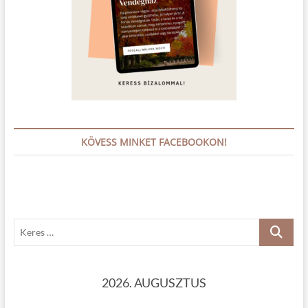
KÖVESS MINKET FACEBOOKON!
K
e
r
e
2026. AUGUSZTUS
s
…