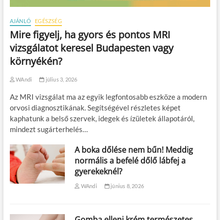
AJÁNLÓ
EGÉSZSÉG
Mire figyelj, ha gyors és pontos MRI
vizsgálatot keresel Budapesten vagy
környékén?
WAndi
július 3, 2026
Az MRI vizsgálat ma az egyik legfontosabb eszköze a modern
orvosi diagnosztikának. Segítségével részletes képet
kaphatunk a belső szervek, idegek és ízületek állapotáról,
mindezt sugárterhelés…
A boka dőlése nem bűn! Meddig
normális a befelé dőlő lábfej a
gyerekeknél?
WAndi
június 8, 2026
Gomba elleni krém természetes