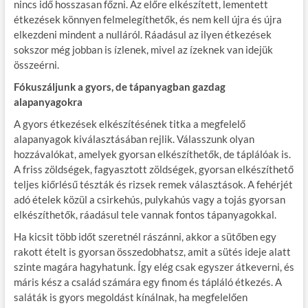
nincs idő hosszasan főzni. Az előre elkészített, lementett
étkezések könnyen felmelegíthetők, és nem kell újra és újra
elkezdeni mindent a nulláról. Ráadásul az ilyen étkezések
sokszor még jobban is ízlenek, mivel az ízeknek van idejük
összeérni.
Fókuszáljunk a gyors, de tápanyagban gazdag
alapanyagokra
A gyors étkezések elkészítésének titka a megfelelő
alapanyagok kiválasztásában rejlik. Válasszunk olyan
hozzávalókat, amelyek gyorsan elkészíthetők, de táplálóak is.
A friss zöldségek, fagyasztott zöldségek, gyorsan elkészíthető
teljes kiőrlésű tészták és rizsek remek választások. A fehérjét
adó ételek közül a csirkehús, pulykahús vagy a tojás gyorsan
elkészíthetők, ráadásul tele vannak fontos tápanyagokkal.
Ha kicsit több időt szeretnél rászánni, akkor a sütőben egy
rakott ételt is gyorsan összedobhatsz, amit a sütés ideje alatt
szinte magára hagyhatunk. Így elég csak egyszer átkeverni, és
máris kész a család számára egy finom és tápláló étkezés. A
saláták is gyors megoldást kínálnak, ha megfelelően