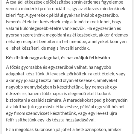
A családi étkezések előkészítése során érdemes figyelembe
venni a mindenki preferenciáit is, így az étkezés mindenkinek
ízleni fog. A gyerekek például gyakran inkább egyszerűbb,
ismerős ételeket kedvelnek, míg a felnőtteknek lehet, hogy
valami különlegesebb ételre van kedvük. Ha egyszerűen és
gyorsan szeretnénk megoldani az étkezéseket, akkor érdemes
néhány receptet beépíteni a heti menübe, amelyeket könnyen
el lehet készíteni, de mégis ínycsiklandóak.
Készítsünk nagy adagokat, és használjuk fel később
A főzés gyorsabbá és egyszerűbbé válhat, ha nagyobb
adagokat készítünk. A levesek, pörköltek, rakott ételek, vagy
akár egy jó adag tészta mind olyan étkezések, amelyeket
nagyobb mennyiségben is készíthetünk. Így nemcsak egy
étkezésre, hanem több napra is elegendő ételt tudunk
biztosítani a család számára. A maradékokat pedig könnyedén
átalakíthatjuk egy másik étkezéshez, például egy sült húsból
egy finom szendvicset készíthetünk, vagy egy levest újra
felfrissíthetünk egy kis tészta hozzáadásával.
Ez a megoldás különösen jól jöhet a hétköznapokon, amikor