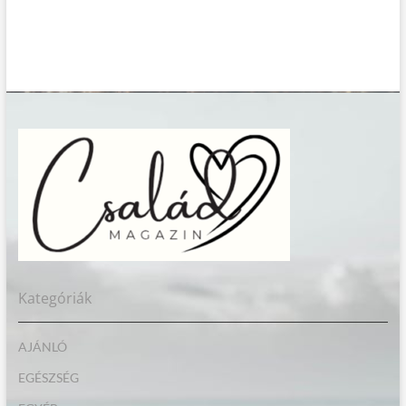
Kategóriák
AJÁNLÓ
EGÉSZSÉG