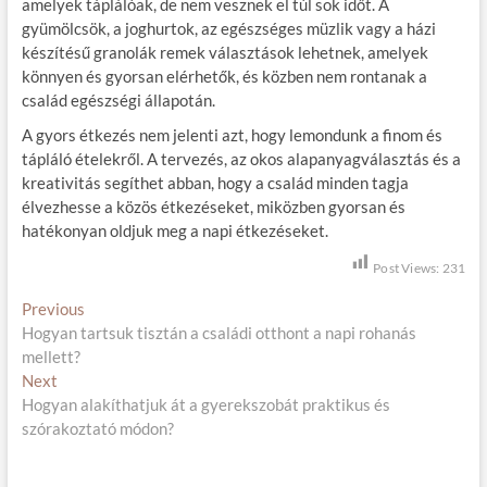
amelyek táplálóak, de nem vesznek el túl sok időt. A
gyümölcsök, a joghurtok, az egészséges müzlik vagy a házi
készítésű granolák remek választások lehetnek, amelyek
könnyen és gyorsan elérhetők, és közben nem rontanak a
család egészségi állapotán.
A gyors étkezés nem jelenti azt, hogy lemondunk a finom és
tápláló ételekről. A tervezés, az okos alapanyagválasztás és a
kreativitás segíthet abban, hogy a család minden tagja
élvezhesse a közös étkezéseket, miközben gyorsan és
hatékonyan oldjuk meg a napi étkezéseket.
Post Views:
231
B
Previous
P
Hogyan tartsuk tisztán a családi otthont a napi rohanás
r
e
mellett?
e
j
Next
N
v
Hogyan alakíthatjuk át a gyerekszobát praktikus és
e
i
e
szórakoztató módon?
x
o
g
t
u
p
s