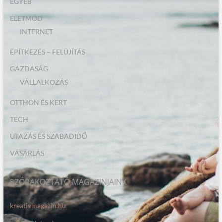
EGYÉB
ÉLETMÓD
INTERNET
ÉPÍTKEZÉS – FELÚJÍTÁS
GAZDASÁG
VÁLLALKOZÁS
OTTHON ÉS KERT
TECH
UTAZÁS ÉS SZABADIDŐ
VÁSÁRLÁS
SZÓRAKOZTATÓ MAGAZINJAINK
kreativmagazin.hu