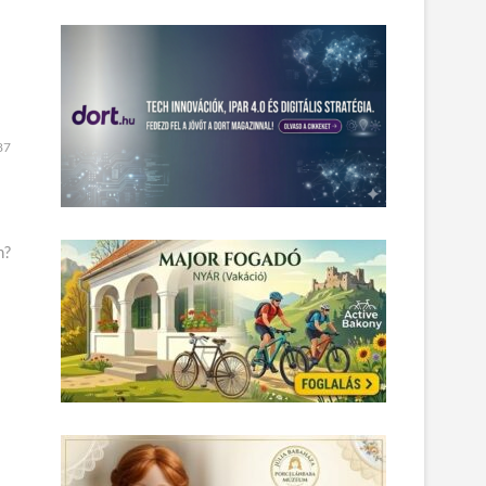
87
n?