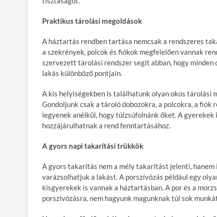
tisztaságot.
Praktikus tárolási megoldások
A háztartás rendben tartása nemcsak a rendszeres takar
a szekrények, polcok és fiókok megfelelően vannak ren
szervezett tárolási rendszer segít abban, hogy minden
lakás különböző pontjain.
A kis helyiségekben is találhatunk olyan okos tárolás
Gondoljunk csak a tároló dobozokra, a polcokra, a fió
legyenek anélkül, hogy túlzsúfolnánk őket. A gyerekek
hozzájárulhatnak a rend fenntartásához.
A gyors napi takarítási trükkök
A gyors takarítás nem a mély takarítást jelenti, hanem
varázsolhatjuk a lakást. A porszívózás például egy oly
kisgyerekek is vannak a háztartásban. A por és a morzs
porszívózásra, nem hagyunk magunknak túl sok munkát