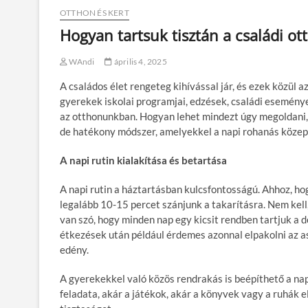
OTTHON ÉS KERT
Hogyan tartsuk tisztán a családi ot
WAndi
április 4, 2025
A családos élet rengeteg kihívással jár, és ezek közül 
gyerekek iskolai programjai, edzések, családi eseménye
az otthonunkban. Hogyan lehet mindezt úgy megoldani,
de hatékony módszer, amelyekkel a napi rohanás közepet
A napi rutin kialakítása és betartása
A napi rutin a háztartásban kulcsfontosságú. Ahhoz, ho
legalább 10-15 percet szánjunk a takarításra. Nem kell
van szó, hogy minden nap egy kicsit rendben tartjuk a 
étkezések után például érdemes azonnal elpakolni az as
edény.
A gyerekekkel való közös rendrakás is beépíthető a nap
feladata, akár a játékok, akár a könyvek vagy a ruhák e