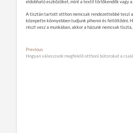
eldobható eszközöket, mint a textil törlőkendők vagy a 
A tisztán tartott otthon nemcsak rendezettebbé teszi a
közepette könnyebben tudjunk pihenni és feltöltődni. Ha
részt vesz a munkában, akkor a házunk nemcsak tiszta, 
B
Previous
P
Hogyan válasszunk megfelelő otthoni bútorokat a csal
r
e
e
j
v
i
e
o
g
u
s
y
p
z
o
é
s
t
s
: