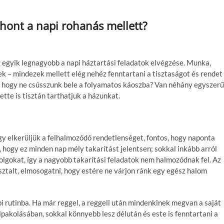
thont a napi rohanás mellett?
az egyik legnagyobb a napi háztartási feladatok elvégzése. Munka,
k – mindezek mellett elég nehéz fenntartani a tisztaságot és rendet
 hogy ne csússzunk bele a folyamatos káoszba? Van néhány egyszerű
te is tisztán tarthatjuk a házunkat.
gy elkerüljük a felhalmozódó rendetlenséget, fontos, hogy naponta
, hogy ez minden nap mély takarítást jelentsen; sokkal inkább arról
dolgokat, így a nagyobb takarítási feladatok nem halmozódnak fel. Az
ztalt, elmosogatni, hogy estére ne várjon ránk egy egész halom
i rutinba. Ha már reggel, a reggeli után mindenkinek megvan a saját
lpakolásában, sokkal könnyebb lesz délután és este is fenntartani a