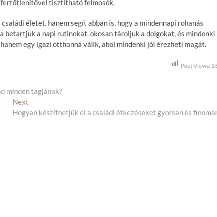
fertőtlenítővel tisztítható felmosók.
 családi életet, hanem segít abban is, hogy a mindennapi rohanás
 betartjuk a napi rutinokat, okosan tároljuk a dolgokat, és mindenki
hanem egy igazi otthonná válik, ahol mindenki jól érezheti magát.
Post Views:
1
ád minden tagjának?
Next
N
Hogyan készíthetjük el a családi étkezéseket gyorsan és finoma
e
x
t
p
o
s
t
: