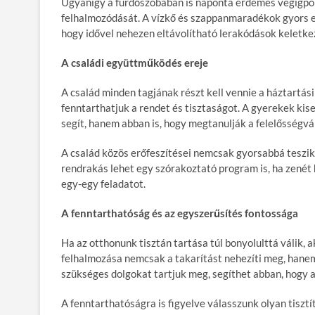
Ugyanígy a fürdőszobában is naponta érdemes végigpör
felhalmozódását. A vízkő és szappanmaradékok gyors el
hogy idővel nehezen eltávolítható lerakódások keletke
A családi együttműködés ereje
A család minden tagjának részt kell vennie a háztartá
fenntarthatjuk a rendet és tisztaságot. A gyerekek ki
segít, hanem abban is, hogy megtanulják a felelősségvá
A család közös erőfeszítései nemcsak gyorsabbá teszik 
rendrakás lehet egy szórakoztató program is, ha zenét 
egy-egy feladatot.
A fenntarthatóság és az egyszerűsítés fontossága
Ha az otthonunk tisztán tartása túl bonyolulttá válik, a
felhalmozása nemcsak a takarítást nehezíti meg, hanem 
szükséges dolgokat tartjuk meg, segíthet abban, hogy a
A fenntarthatóságra is figyelve válasszunk olyan tiszt