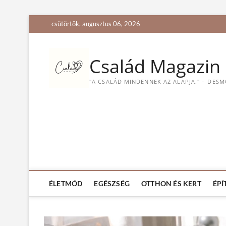
S
csütörtök, augusztus 06, 2026
k
i
p
Család Magazin
t
o
"A CSALÁD MINDENNEK AZ ALAPJA." – DES
c
o
n
t
e
n
t
ÉLETMÓD
EGÉSZSÉG
OTTHON ÉS KERT
ÉPÍ