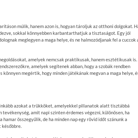
ításon múlik, hanem azon is, hogyan tároljuk az otthoni dolgokat. H
dezve, sokkal könnyebben karbantarthatjuk a tisztaságot. Egy jól
 dolognak meglegyen a maga helye, és ne halmozódjanak fel a cuccok 
i megoldásokat, amelyek nemcsak praktikusak, hanem esztétikusak is.
k rendszerezőkre, amelyek segítenek abban, hogy a szobák rendben
 is könnyen megértik, hogy minden játékának megvan a maga helye, é
 inkább azokat a trükköket, amelyekkel pillanatok alatt tisztábbá
an tevékenység, amit napi szinten érdemes végezni, különösen, ha
a hamar összegyűlik, de ha minden nap egy rövid időt szánunk a
 későbbre.