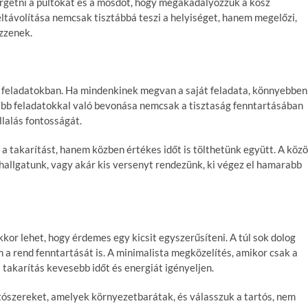
getni a pultokat és a mosdót, hogy megakadályozzuk a kosz
távolítása nemcsak tisztábbá teszi a helyiséget, hanem megelőzi,
zzenek.
si feladatokban. Ha mindenkinek megvan a saját feladata, könnyebben
sebb feladatokkal való bevonása nemcsak a tisztaság fenntartásában
llalás fontosságát.
a takarítást, hanem közben értékes időt is tölthetünk együtt. A köz
hallgatunk, vagy akár kis versenyt rendezünk, ki végez el hamarabb
kkor lehet, hogy érdemes egy kicsit egyszerűsíteni. A túl sok dolog
a rend fenntartását is. A minimalista megközelítés, amikor csak a
 takarítás kevesebb időt és energiát igényeljen.
ítószereket, amelyek környezetbarátak, és válasszuk a tartós, nem