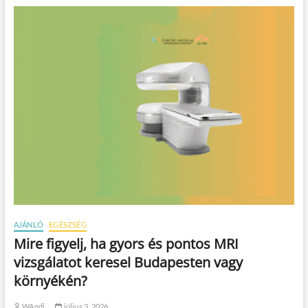
AJÁNLÓ
EGÉSZSÉG
Mire figyelj, ha gyors és pontos MRI
vizsgálatot keresel Budapesten vagy
környékén?
WAndi
július 3, 2026