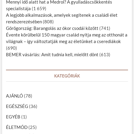
Mennyi idő alatt hat a Medrol? A gyulladáscsökkentés
specialistája
(1 659)
A legjobb alkalmazások, amelyek segítenek a családi élet
rendszerezésében
(808)
Görögország: Barangolás az ókor csodái között
(741)
Évente körülbelül 150 magyar család nyitja meg az otthonát a
világnak – így változtatják meg az életünket a cserediákok
(690)
BEMER vásárlás: Amit tudnia kell, mielőtt dönt
(613)
KATEGÓRIÁK
AJÁNLÓ
(78)
EGÉSZSÉG
(36)
EGYÉB
(1)
ÉLETMÓD
(25)