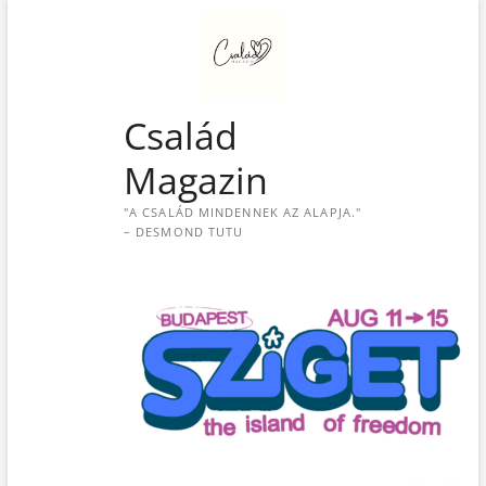
S
k
i
p
t
Család
o
c
Magazin
o
n
"A CSALÁD MINDENNEK AZ ALAPJA."
t
– DESMOND TUTU
e
n
t