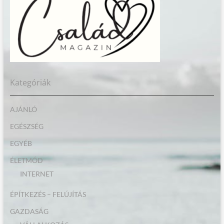
Kategóriák
AJÁNLÓ
EGÉSZSÉG
EGYÉB
ÉLETMÓD
INTERNET
ÉPÍTKEZÉS – FELÚJÍTÁS
GAZDASÁG