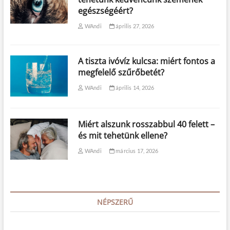
egészségéért?
WAndi
április 27, 2026
A tiszta ivóvíz kulcsa: miért fontos a
megfelelő szűrőbetét?
WAndi
április 14, 2026
Miért alszunk rosszabbul 40 felett –
és mit tehetünk ellene?
WAndi
március 17, 2026
NÉPSZERŰ