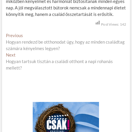
miközben kényelmet és harmóniát biztosítanak minden egyes
nap. A jól megválasztott bútorok nemcsak a mindennapi életet
könnyítik meg, hanem a család összetartását is erősítik.
Post Views:
142
B
Previous
P
Hogyan rendezd be otthonodat úgy, hogy az minden családtag
r
e
számára kényelmes legyen?
e
j
Next
N
v
Hogyan tartsuk tisztán a családi otthont a napi rohanás
e
i
e
mellett?
x
o
g
t
u
p
s
y
o
p
z
s
o
é
t
s
:
t
s
:
n
a