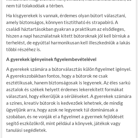
nem túl tolakodóak a térben.
Ha kisgyerekek is vannak, érdemes olyan bútort választani,
amely biztonságos, könnyen tisztítható és strapabíró. A
családi háztartásokban gyakran a praktikum az elsődleges,
hiszen a napi használatnak kitett bútoroknak jól kell bírniuk a
terhelést, de egyúttal harmonikusan kell illeszkedniük a lakás
többi részéhez is.
A gyerekek igényeinek figyelembevételével
A gyerekek számára a bútorválasztás külön figyelmet igényel.
A gyerekszobákban fontos, hogy a bútorok ne csak
esztétikusak, hanem biztonságosak is legyenek. Az éles sarkú
asztalok és székek helyett érdemes lekerekített formákat
választani, hogy elkerüljük a sérüléseket. A gyerekek számára
a színes, kreatív bútorok is kedvezőek lehetnek, de mindig
ügyeljünk arra, hogy azok ne legyenek túl dominánsak a
szobában, és ne vonják el a figyelmet a gyermek fejlődését
segítő eszközökről, mint például a könyvek, játékok vagy
tanulási segédletek.