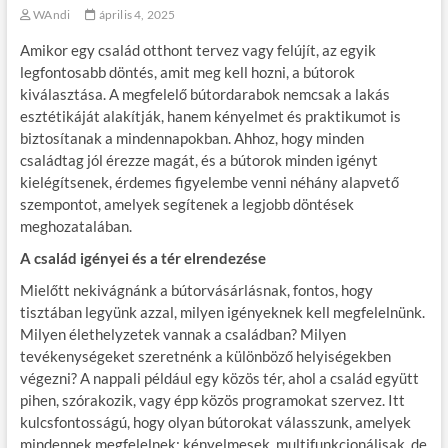
WAndi
április 4, 2025
Amikor egy család otthont tervez vagy felújít, az egyik
legfontosabb döntés, amit meg kell hozni, a bútorok
kiválasztása. A megfelelő bútordarabok nemcsak a lakás
esztétikáját alakítják, hanem kényelmet és praktikumot is
biztosítanak a mindennapokban. Ahhoz, hogy minden
családtag jól érezze magát, és a bútorok minden igényt
kielégítsenek, érdemes figyelembe venni néhány alapvető
szempontot, amelyek segítenek a legjobb döntések
meghozatalában.
A család igényei és a tér elrendezése
Mielőtt nekivágnánk a bútorvásárlásnak, fontos, hogy
tisztában legyünk azzal, milyen igényeknek kell megfelelnünk.
Milyen élethelyzetek vannak a családban? Milyen
tevékenységeket szeretnénk a különböző helyiségekben
végezni? A nappali például egy közös tér, ahol a család együtt
pihen, szórakozik, vagy épp közös programokat szervez. Itt
kulcsfontosságú, hogy olyan bútorokat válasszunk, amelyek
mindennek megfelelnek: kényelmesek, multifunkcionálisak, de