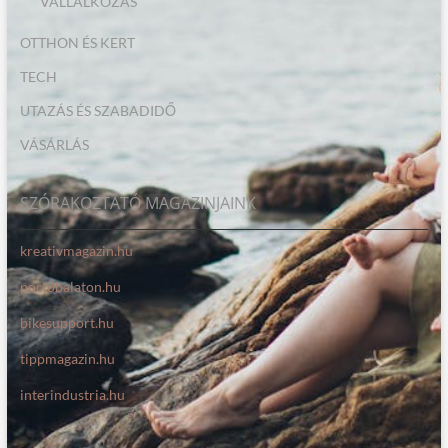
VÁLLALKOZÁS
OTTHON ÉS KERT
TECH
UTAZÁS ÉS SZABADIDŐ
VÁSÁRLÁS
SZÓRAKOZTATÓ MAGAZINJAINK
kreativmagazin.hu
portobalaton.hu
bikesupport.hu
tippmagazin.hu
interindustria.hu