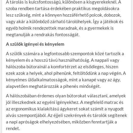
A tárolás is kulcsfontosságú, különösen a kisgyerekeknél. A
szoba rendben tartása érdekében praktikus megoldásokra
lesz szükség, mint a könnyen hozzáférhető polcok, dobozok,
vagy akár a különböző zárható tárolóhelyek. Így a játékok és
egyéb holmik rendezettek maradnak, és a gyermekek is
megtanulják a rendrakás fontosságát.
A szülők igényei és kényelem
A szülők számára a legfontosabb szempontok közé tartozik a
kényelem és a hosszú távú használhatóság. A nappali vagy
hálószoba bútorainál a komfortérzet az elsődleges, hiszen
ezek azok a helyek, ahol pihenünk, feltöltődünk a nap végén. A
kényelmes ülőalkalmatosságok, mint a kanapé vagy az ágy,
alapvetően meghatározzák a pihenés minőségét.
A hálószobában érdemes olyan bútorokat választani, amelyek
jól illeszkednek az egyéni igényekhez. A megfelelő matrac és
az ergonomikus kialakítású ágykeret sokat számít a nyugodt
alvás szempontjából. Az éjjeli szekrények és tárolók segítenek
a napi apróságok elhelyezésében, miközben fenntartják a
rendet.