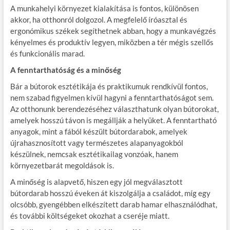
A munkahelyi környezet kialakítása is fontos, különösen
akkor, ha otthonról dolgozol. A megfelelő íróasztal és
ergonómikus székek segíthetnek abban, hogy a munkavégzés
kényelmes és produktív legyen, miközben a tér mégis szellős
és funkcionális marad.
A fenntarthatóság és a minőség
Bár a bútorok esztétikája és praktikumuk rendkívül fontos,
nem szabad figyelmen kívül hagyni a fenntarthatóságot sem.
Az otthonunk berendezéséhez választhatunk olyan bútorokat,
amelyek hosszú távon is megállják a helyüket. A fenntartható
anyagok, mint a fából készült bútordarabok, amelyek
újrahasznosított vagy természetes alapanyagokból
készülnek, nemcsak esztétikailag vonzóak, hanem
környezetbarát megoldások is.
A minőség is alapvető, hiszen egy jól megválasztott
bútordarab hosszú éveken át kiszolgálja a családot, míg egy
olcsóbb, gyengébben elkészített darab hamar elhasználódhat,
és további költségeket okozhat a cseréje miatt.