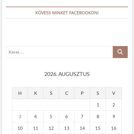
KÖVESS MINKET FACEBOOKON!
K
e
r
e
2026. AUGUSZTUS
s
…
H
K
S
C
P
S
V
1
2
3
4
5
6
7
8
9
10
11
12
13
14
15
16