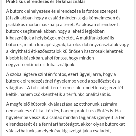
Praktikus elrendezés és térkihasználás
A bútorok elhelyezése és elrendezése is fontos szerepet
játszik abban, hogy a család minden tagja kényelmesen és
praktikus módon használja a teret. Az okosan elrendezett
bútorok segítenek abban, hogy a lehető legjobban
kihasználjuk a helyiségek méretét. A multifunkcionális
bútorok, mint a kanapé-ágyak, tárolós dohányzóasztalok vagy
a kinyitható étkezőasztalok különösen hasznosak lehetnek
kisebb lakásokban, ahol fontos, hogy minden
négyzetcentimétert kihasználjunk.
A szoba légtere szintén fontos, ezért ügyelj arra, hogy a
bútorok elrendezésénél figyelembe vedd a szellőzést és a
világítást. A túlzsúfolt terek nemcsak rendetlenség érzetét
keltik, hanem csökkenthetik a tér funkcionalitását is.
A megfelelő bútorok kiválasztása az otthonunk számára
nemcsak esztétikai kérdés, hanem praktikus döntés is. Ha
figyelembe vesszük a család minden tagjának igényeit, a tér
elrendezését és a fenntarthatóságot, akkor olyan bútorokat
választhatunk, amelyek évekig szolgálják a családot,