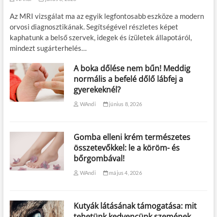
Az MRI vizsgálat ma az egyik legfontosabb eszköze a modern
orvosi diagnosztikának. Segítségével részletes képet
kaphatunk a belső szervek, idegek és ízületek állapotáról,
mindezt sugárterhelés…
A boka dőlése nem bűn! Meddig
normális a befelé dőlő lábfej a
gyerekeknél?
WAndi
június 8, 2026
Gomba elleni krém természetes
összetevőkkel: le a köröm- és
bőrgombával!
WAndi
május 4, 2026
Kutyák látásának támogatása: mit
tehetünk kedvencünk szemének